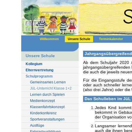
S
Willkommen
Unsere Schule
Terminkalender
Jahrgangsübergreifend
Unsere Schule
Ab dem Schuljahr 2020 / 
Kollegium
jahrgangsübergreifenden 
Elternvertretung
die auch die jeweils neu
Schulprogramm
Für die Eingangsstufe de
Gemeinsames Lernen
oder auch schneller lern
JüL-Unterricht Klasse 1+2
(also drei Jahre) oder die 
Lernen durch Spielen
Das Schulleben im JüL 
Medienkonzept
Klassenfahrtskonzept
Jedes Kind kommt m
bekommt in Gebäud
Kinderkonferenz
der Organisation v
Sportveranstaltungen
Ausflüge
Langsamer lernende 
auch die ihnen ber
Fahrradausbildung