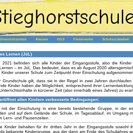
tieghorstschul
Unterrichtszeiten
Klassen
OGS
Förderverein
Schulsozialarbeit
es Lernen (JüL)
2021 befinden sich alle Kinder der Eingangsstufe, also die Kinde
Lernen – im JüL. Das bedeutet, dass es ab August 2020 altersgemischt
en Kinder unserer Schule zum Zeitpunkt ihrer Einschulung aufgenomme
r Grundschule gilt, dass sie in der Regel in zwei Jahren durchlauf
ende Kinder haben die Möglichkeit, entsprechend ihrer Lernentwickl
Unterrichtsinhalte in kürzerer Zeit (also innerhalb eines Jahres) zu erar
eröffnet allen Kindern verbesserte Bedingungen:
it der Einschulung in eine bereits bestehende Gruppe, in der es 
en und auf dem Gelände der Schule, im Tagesablauf, im Umgang mit
on Lern- und Pausenzeiten.
Kinder behalten für ihr drittes Jahr in der Eingangsstufe sowohl ih
eits bekannte Kindergruppe, aus der dann am Ende des Schuljahres w