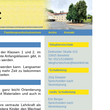
e
Familiengrundschulzentrum
Archiv
Kontakt
Stieghorstschule
r der Klassen 1 und 2, im
Detmolder Straße 415
33605 Bielefeld
e Anfangsklassen gibt, in
Tel: 0521/5188800
n werden.
stieghorstschule@bielefeld.de
en werden kann. Langsamer
Schulleitung
ung mehr Zeit zu bekommen
beiten.
Jörg Graeper
Sprechzeiten nach
Vereinbarung
ganz leicht Orientierung
stellv. Schulleitung
 Materialien und auch in
Eric Berger
Sprechzeiten nach
re vertraute Lehrkraft als
Vereinbarung
eitere Kinder den Wechsel