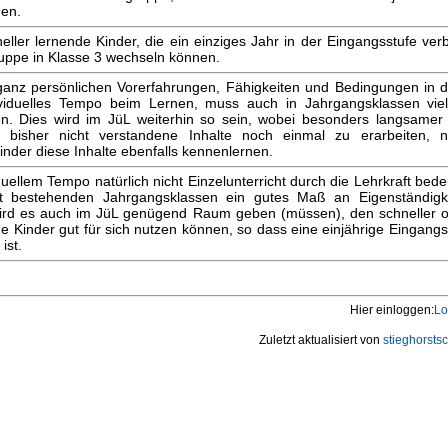
hen.
neller lernende Kinder, die ein einziges Jahr in der Eingangsstufe ver
ruppe in Klasse 3 wechseln können.
ganz persönlichen Vorerfahrungen, Fähigkeiten und Bedingungen in
viduelles Tempo beim Lernen, muss auch in Jahrgangsklassen vielf
nden. Dies wird im JüL weiterhin so sein, wobei besonders langsamer
, bisher nicht verstandene Inhalte noch einmal zu erarbeiten,
der diese Inhalte ebenfalls kennenlernen.
duellem Tempo natürlich nicht Einzelunterricht durch die Lehrkraft be
tzt bestehenden Jahrgangsklassen ein gutes Maß an Eigenständig
wird es auch im JüL genügend Raum geben (müssen), den schneller 
de Kinder gut für sich nutzen können, so dass eine einjährige Eingangs
ist.
Hier einloggen:
Lo
Zuletzt aktualisiert von
stieghorsts