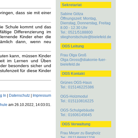
Sekretariat
bringen, dass sie mit einer
Sabine Götza
Öffnungszeit: Montag,
Dienstag, Donnerstag, Freitag
 die Schule kommt und das
8.00 - 12.30 Uhr
ältige Differenzierung im
Tel.: 0521/5188800
 lernende Kinder eher die
stieghorstschule@bielefeld.de
 nämlich dann, wenn neu
OGS Leitung
Frau Olga Groß
deuten kann, müssen Kinder
Olga.Gross@diakonie-fuer-
keit im Lernen und Üben
bielefeld.de
oder besonders sicher und
stufenzeit für diese Kinder
OGS Kontakt
Grünes OGS-Haus
Tel.: 015146225386
g In
|
Datenschutz
|
Impressum
OGS-Holzmodul
Tel.: 015110816225
chule
am 26.10.2022, 14:03:01.
OGS-Schulgebäude
Tel.: 01606145645
OGS Verwaltung
Frau Meyer zu Bargholz
Tel.: 0521/98892708