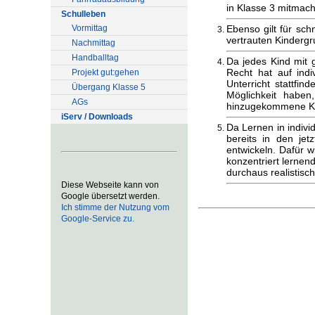
in Klasse 3 mitmac
Schulleben
Vormittag
Ebenso gilt für sch
vertrauten Kinderg
Nachmittag
Handballtag
Da jedes Kind mit 
Recht hat auf indi
Projekt gut:gehen
Unterricht stattfi
Übergang Klasse 5
Möglichkeit haben
AGs
hinzugekommene Kin
iServ / Downloads
Da Lernen in indivi
bereits in den je
entwickeln. Dafür 
konzentriert lernen
durchaus realistisch 
Diese Webseite kann von
Google übersetzt werden.
Ich stimme der Nutzung vom
Google-Service zu.