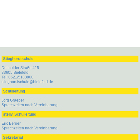
Stieghorstschule
Detmolder Straße 415
33605 Bielefeld
Tel: 0521/5188800
stieghorstschule@bielefeld.de
Schulleitung
Jörg Graeper
Sprechzeiten nach Vereinbarung
stellv. Schulleitung
Eric Berger
Sprechzeiten nach Vereinbarung
Sekretariat