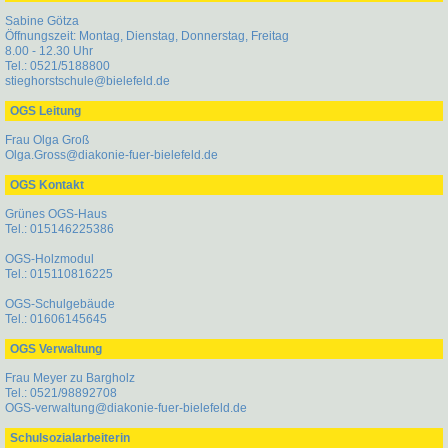
Sabine Götza
Öffnungszeit: Montag, Dienstag, Donnerstag, Freitag
8.00 - 12.30 Uhr
Tel.: 0521/5188800
stieghorstschule@bielefeld.de
OGS Leitung
Frau Olga Groß
Olga.Gross@diakonie-fuer-bielefeld.de
OGS Kontakt
Grünes OGS-Haus
Tel.: 015146225386
OGS-Holzmodul
Tel.: 015110816225
OGS-Schulgebäude
Tel.: 01606145645
OGS Verwaltung
Frau Meyer zu Bargholz
Tel.: 0521/98892708
OGS-verwaltung@diakonie-fuer-bielefeld.de
Schulsozialarbeiterin