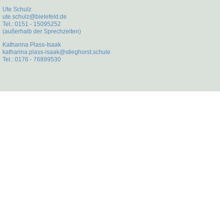
Ute Schulz
ute.schulz@bielefeld.de
Tel.: 0151 - 15095252
(außerhalb der Sprechzeiten)
Katharina Plass-Isaak
katharina.plass-isaak@stieghorst.schule
Tel.: 0176 - 76899530